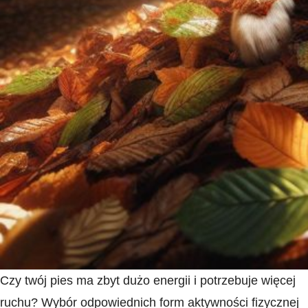
Czy twój pies ma zbyt dużo‌ energii i potrzebuje ⁢więcej
ruchu? Wybór​ odpowiednich form aktywności fizycznej