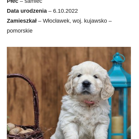
Płeć
– samiec
Data urodzenia
– 6.10.2022
Zamieszkał
– Włocławek, woj. kujawsko –
pomorskie