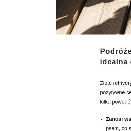
Podróże 
idealna
Złote retriv
pozytywne ce
kilka powodów,
Zanosi‍ w
psem, co s