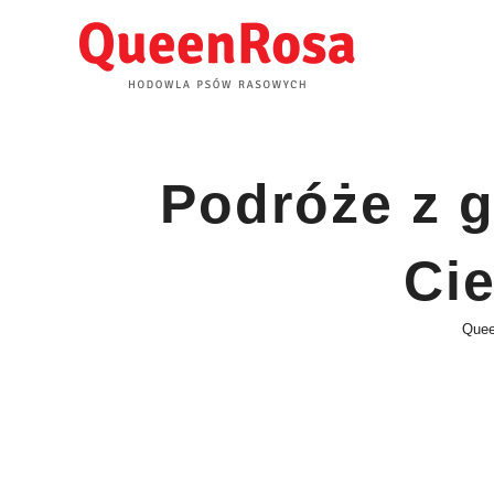
Skip
to
content
Podróże z g
Cie
Que