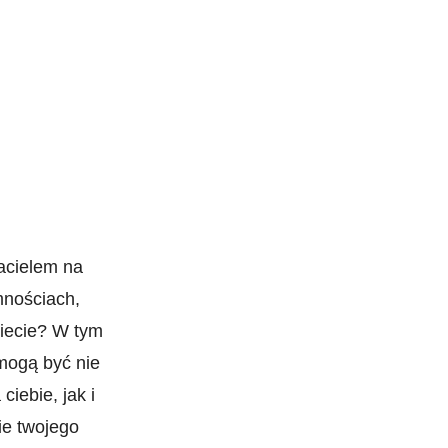
acielem ⁣na
mnościach,
wiecie?‌ W tym
mogą być⁤ nie
iebie, jak i
ie twojego