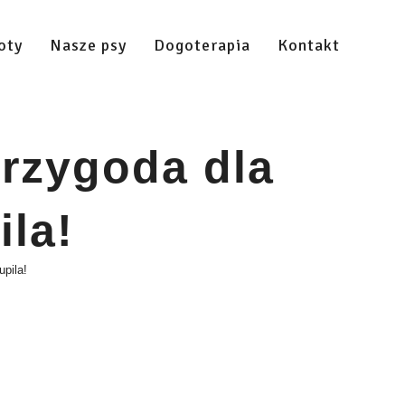
oty
Nasze psy
Dogoterapia
Kontakt
Przygoda dla
ila!
upila!