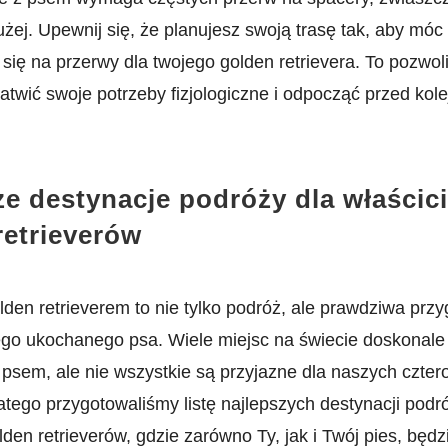
żej. Upewnij‍ się,​ że planujesz⁣ swoją trasę tak, aby móc⁢
się na przerwy dla twojego golden retrievera. To pozwoli
atwić swoje⁢ potrzeby fizjologiczne i odpocząć przed ko
e destynacje​ podróży dla​ właścici
retrieverów
lden retrieverem to⁤ nie ⁢tylko podróż, ale prawdziwa prz
jego ukochanego ​psa. Wiele miejsc na‌ świecie doskonale
z psem, ale nie wszystkie są przyjazne dla naszych czte
Dlatego przygotowaliśmy ‍listę najlepszych destynacji ⁤podr
olden⁣ retrieverów, gdzie‍ zarówno Ty, jak i Twój pies,‌ będ