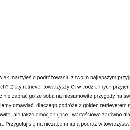
wiek marzyłeś o podróżowaniu z ​twoim ‌najlepszym przyj
ch? ⁤Złoty retriever towarzyszy ‍Ci w codziennych przyje
c ⁣nie zabrać go ze‌ sobą ​na⁢ niesamowite przygody na​ ś
ziemy omawiać, dlaczego ‍podróże z golden retrieverem ‍
wite, ale także emocjonujące i wartościowe zarówno dla c
a. Przygotuj ⁢się na ⁤niezapomnianą podróż w towarzystw