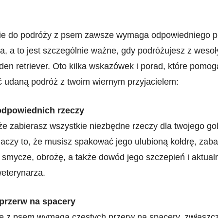
e⁣ do ​podróży ⁤z psem zawsze wymaga odpowiedniego p
,⁤ a to jest szczególnie ważne,​ gdy podróżujesz z weso
golden retriever. Oto kilka wskazówek i porad, które pomog
 udaną podróż⁣ z ⁤twoim wiernym przyjacielem:
dpowiednich rzeczy
że zabierasz wszystkie niezbędne ‍rzeczy dla‍ twojego gol
naczy ⁢to, że musisz spakować jego ulubioną kołdrę, zab
⁣smycze, obrożę, a także dowód jego szczepień i⁢ aktual
weterynarza.
 przerw na spacery
 z psem⁤ wymaga częstych przerw na spacery, zwłaszcz