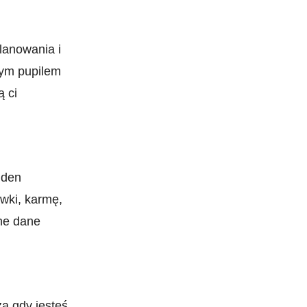
lanowania i
łym pupilem
ą ci
den‌
awki, karmę,
ne ⁢dane
a gdy jesteś