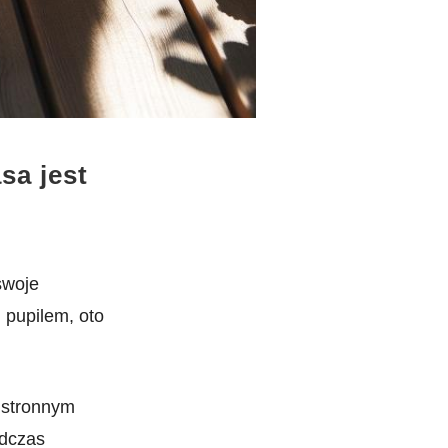
sa jest
swoje
pupilem, ‍oto
chstronnym
dczas⁣