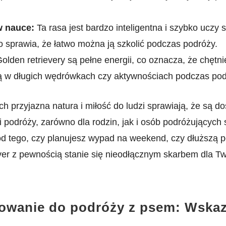
‍ nauce:
Ta rasa jest‌ bardzo inteligentna i szybko uczy 
o⁢ sprawia,⁣ że łatwo można ją szkolić podczas podróży.
olden retrievery są ⁢pełne energii, co oznacza, że chętni
ą w‍ długich wędrówkach czy⁢ aktywnościach podczas pod
h ​przyjazna‍ natura i​ miłość‌ do ludzi ⁤sprawiają, że są 
 podróży, zarówno dla‌ rodzin, jak i osób podróżujących 
 od tego, czy planujesz wypad na ‍weekend, czy dłuższą p
ver ‌z pewnością stanie się‍ nieodłącznym skarbem dla Tw
owanie do podróży z psem: Wskaz