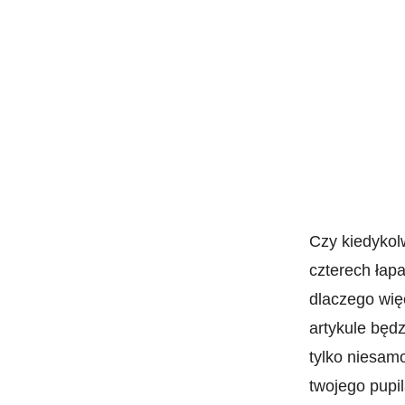
Czy⁣ kiedykol
czterech łapa
dlaczego ⁤wię
‌artykule będ
tylko niesamo
twojego pupil