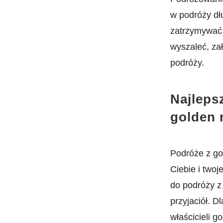
w podróży dłu
zatrzymywać ⁣
wyszaleć, zał
podróży.
Najlepsz
golden 
Podróże z​ go
Ciebie i⁢ two
do podróży ​
przyjaciół.​ 
właścicieli ​g