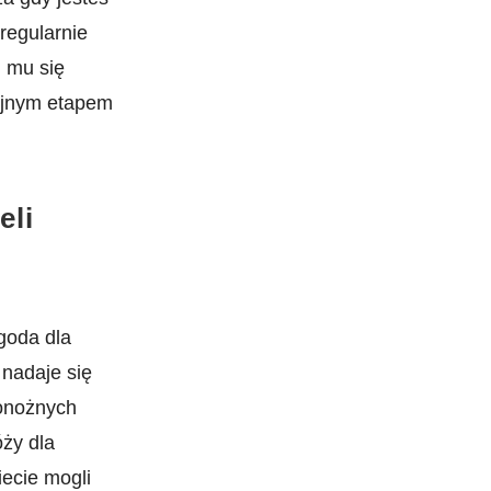
 regularnie
 mu się⁣
lejnym etapem
eli
ygoda dla
 nadaje się
ronożnych
óży dla
ziecie mogli