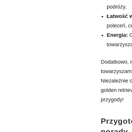
podróży.
Łatwość w
poleceń, c
Energia:
G
⁤towarzysz
Dodatkowo,‌ ic
towarzyszami‍
⁣Niezależnie‍
golden retrie
przygody!
Przygot
porady