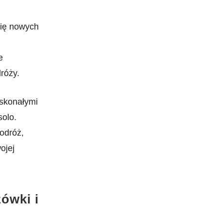
się​ nowych
e
róży.
doskonałymi
solo.
odróż,‍
ojej
ówki i