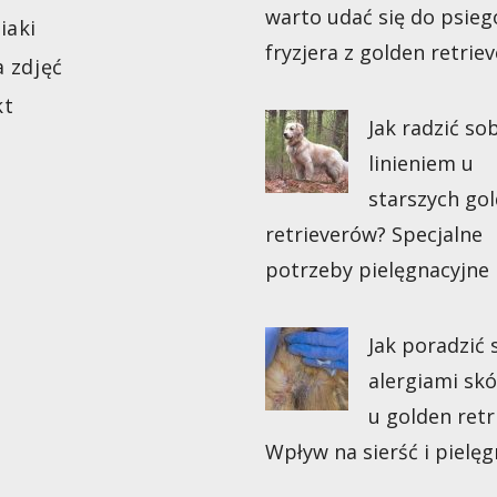
warto udać się do psieg
iaki
fryzjera z golden retrie
a zdjęć
kt
Jak radzić sob
linieniem u
starszych go
retrieverów? Specjalne
potrzeby pielęgnacyjne
Jak poradzić 
alergiami sk
u golden retr
Wpływ na sierść i pielęg