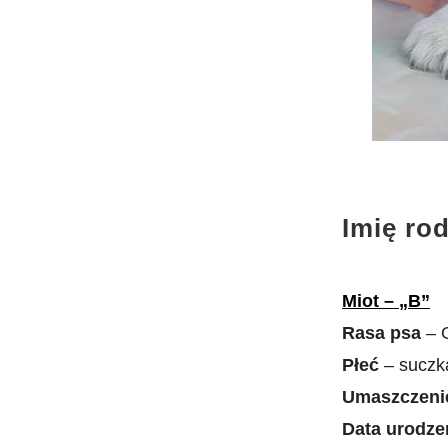
Imię r
Miot
– „B”
Rasa psa
– G
Płeć
– suczk
Umaszczen
Data urodze