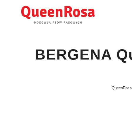
Skip
to
content
BERGENA Que
QueenRosa