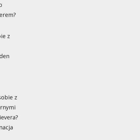
o
verem?
ie z
lden
sobie z
órnymi
ievera?
nacja