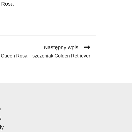
n Rosa
Następny wpis
Queen Rosa – szczeniak Golden Retriever
a
s.
dy