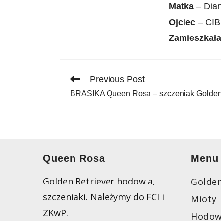
Matka
– Dian
Ojciec
– CIB
Zamieszkała
Read
Previous Post
more
BRASIKA Queen Rosa – szczeniak Golden 
articles
Queen Rosa
Menu
Golden Retriever hodowla,
Golden
szczeniaki. Należymy do FCI i
Mioty
ZKwP.
Hodow