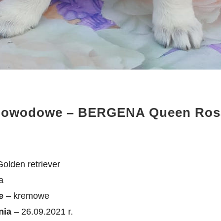
odowodowe
– BERGENA Queen Ros
olden retriever
a
ie
– kremowe
nia
– 26.09.2021 r.