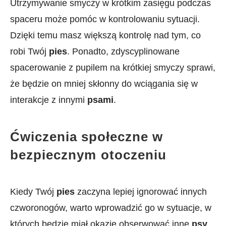
Utrzymywanie smyczy‍ w krótkim zasięgu podczas
spaceru​ może⁤ pomóc w⁣ kontrolowaniu sytuacji.
Dzięki temu‌ masz większą kontrolę nad tym, co
robi​ Twój
pies
. Ponadto, zdyscyplinowane
spacerowanie z pupilem ⁣na krótkiej smyczy ‌sprawi,
że będzie on mniej skłonny ‍do wciągania się w
interakcje z innymi
psami
.
Ćwiczenia społeczne w
bezpiecznym⁣ otoczeniu
Kiedy Twój
pies
zaczyna ​lepiej ignorować innych
⁢czworonogów, warto ​wprowadzić go w sytuacje, w
których będzie ⁤miał okazję obserwować inne
psy