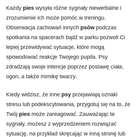
Każdy
pies
wysyła różne sygnały niewerbalne i
zrozumienie ich może pomóc w​ treningu.
Obserwacja zachowań innych
psów
podczas
‍spotkania na spacerach⁣ bądź w​ parku pozwoli Ci
lepiej ‍przewidywać ⁢sytuacje, które​ mogą
spowodować reakcje Twojego pupila. Psy
zdradzają swoje intencje poprzez postawę⁢ ciała,⁢
ogon, a także‌ mimikę⁤ twarzy.
Kiedy‍ widzisz, że inne
psy
przejawiają oznaki
stresu lub podekscytowania, przygotuj się na to, że
Twój
pies
⁤może zareagować. Zauważając te
sygnały, możesz z wyprzedzeniem rozwiązać
sytuację, na‌ przykład skręcając w‍ inną stronę ⁢lub