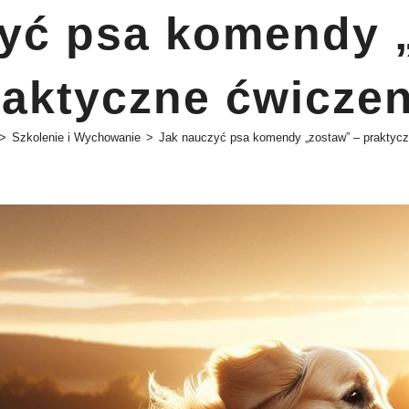
yć psa komendy 
raktyczne ćwiczen
>
Szkolenie i Wychowanie
>
Jak nauczyć psa komendy „zostaw” – praktycz