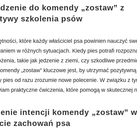
zenie ‌do komendy „zostaw” z
tywy szkolenia psów
tności, które każdy właściciel psa​ powinien ‍nauczyć ‍s
niem w różnych ‌sytuacjach. Kiedy ‌pies ⁢potrafi rozpozn
nia, takie jak jedzenie z ziemi, czy szkodliwe przedmi
komendy ‍„zostaw” kluczowe jest, by‍ utrzymać pozytyw
y pies od ⁢razu zrozumie ‌nowe polecenie. W związku z 
am‌ praktyczne ćwiczenia, które pomogą ⁤w skutecznej​ n
enie intencji komendy⁣ „zostaw” 
cie zachowań psa