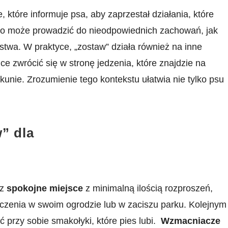
które informuje psa, aby zaprzestał działania, które
 ⁤co może prowadzić do nieodpowiednich zachowań, jak
wa. W praktyce, „zostaw” działa⁣ również na inne
ce zwrócić się w stronę jedzenia, które znajdzie na
ie. Zrozumienie​ tego kontekstu ​ułatwia ​nie ‍tylko ⁣psu‌
 dla⁤
rz
spokojne miejsce
⁣z ‍minimalną ilością rozproszeń,
wiczenia w swoim ogrodzie lub w zaciszu parku. Kolejnym⁣
przy sobie smakołyki, które pies lubi. ​
Wzmacniacze