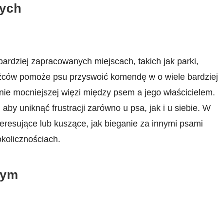
nych
bardziej zapracowanych miejscach, ⁢takich jak parki,
ców ⁣pomoże psu‌ przyswoić ⁣komendę w o ‌wiele bardziej
nie mocniejszej więzi między psem a jego właścicielem.
 aby uniknąć frustracji zarówno u psa,⁣ jak‌ i u siebie. W
sujące lub ⁤kuszące, jak bieganie‍ za innymi⁢ psami
okolicznościach.
nym