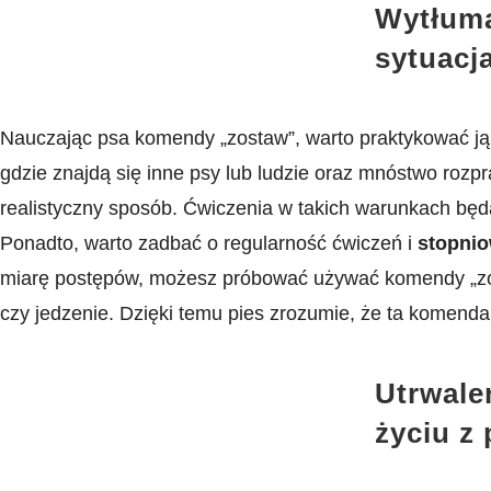
Wytłuma
sytuacj
Nauczając psa komendy „zostaw”, warto praktykować j
gdzie znajdą ⁢się inne psy lub ‌ludzie oraz mnóstwo ro
realistyczny sposób. ​Ćwiczenia w takich warunkach będ
Ponadto, ⁣warto⁢ zadbać o regularność ​ćwiczeń i
stopnio
miarę postępów, możesz próbować używać komendy „zostaw
czy⁤ jedzenie. Dzięki temu pies zrozumie, że ta komenda
Utrwale
‍życiu z