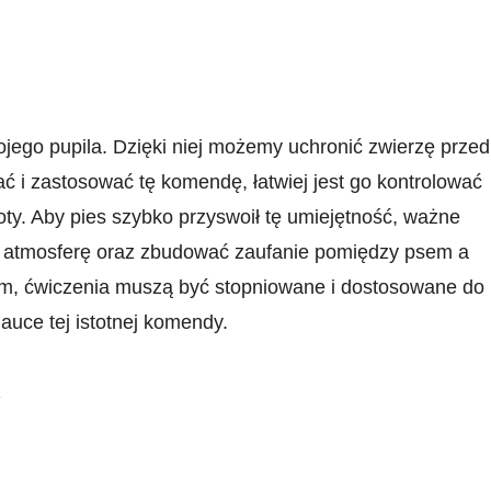
wojego pupila. Dzięki niej⁣ możemy uchronić zwierzę przed
ać i zastosować tę komendę, łatwiej jest go kontrolować
oty. Aby pies szybko przyswoił tę umiejętność, ważne
ną atmosferę oraz ⁢zbudować zaufanie pomiędzy psem a
tym, ćwiczenia muszą być ⁢stopniowane i dostosowane do
auce tej istotnej komendy.
w