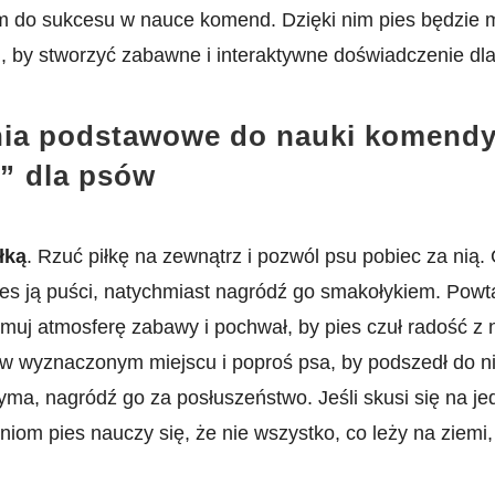
zem do sukcesu w nauce komend. Dzięki nim‌ pies będzie
 by stworzyć zabawne i interaktywne doświadczenie dla
ia podstawowe do nauki komend
⁢ dla‌ psów
łką
. Rzuć piłkę na zewnątrz i pozwól psu pobiec za nią. ​
pies ją puści,​ natychmiast nagródź go smakołykiem. Powta
ymuj atmosferę zabawy i pochwał, by pies ⁤czuł radość⁤ 
 w wyznaczonym miejscu i poproś psa, ‌by ‌podszedł ⁢do n
yma, nagródź go za posłuszeństwo. Jeśli skusi się ​na je
iom pies nauczy się, ‍że nie wszystko, co leży na ziemi, 