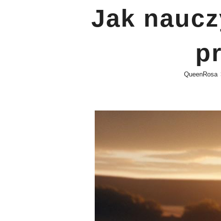
Jak naucz
p
QueenRosa