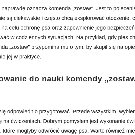
 naprawdę oznacza komenda „zostaw”. Jest to polecenie, 
ie są ciekawskie i często chcą eksplorować otoczenie,
na celu ochronę psa oraz zapewnienie jego bezpieczeńst
ować ⁢w codziennych sytuacjach. Na przykład, gdy pies ch
nda „zostaw” przypomina mu o ‌tym, by skupił się na opiekun
e jej w praktyce.
owanie do nauki komendy „zostaw”
się odpowiednio ⁢przygotować. Przede wszystkim, wybie
ć się na ćwiczeniach. Dobrym⁤ pomysłem jest wykonanie ć
s, które mogłyby odwrócić uwagę psa. Warto również mieć 