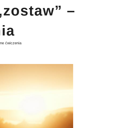
„zostaw” –
ia
ne ćwiczenia