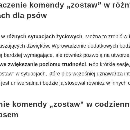
czenie komendy⁣ „zostaw” w ​róż
ach dla psów
ą w
różnych sytuacjach życiowych
. Można to zrobić w 
zpraszających ⁤dźwięków. Wprowadzenie dodatkowych bodź
ą bardziej wymagające, ale ⁣również pozwolą na utworze
we zwiększanie poziomu trudności
. Rób krótkie sesje,
” w sytuacjach, które pies wcześniej uznawał‍ za intere
 jest uniwersalna i będzie ją stosował również w innych 
nie komendy „zostaw” w codzien
 psem