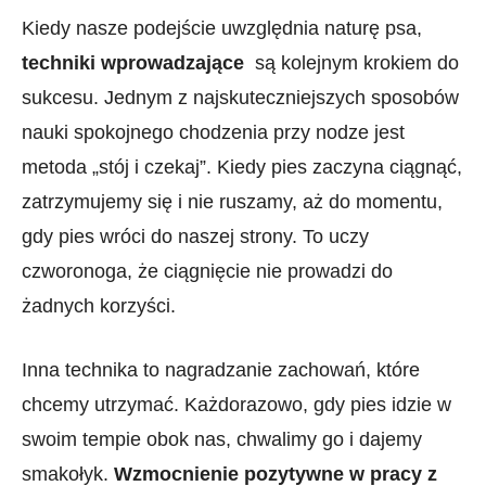
Kiedy ​nasze podejście uwzględnia ⁤naturę psa,​
techniki wprowadzające
‍ są kolejnym krokiem do
sukcesu. Jednym z najskuteczniejszych sposobów
nauki ⁣spokojnego chodzenia‍ przy nodze​ jest
metoda​ „stój i ⁢czekaj”.⁣ Kiedy pies zaczyna ciągnąć,⁣
zatrzymujemy ⁣się i nie ‍ruszamy,‌ aż do‌ momentu,
gdy pies wróci do naszej‍ strony. To ‍uczy
czworonoga, że ciągnięcie‌ nie prowadzi do
żadnych korzyści.
Inna technika to nagradzanie‍ zachowań, które
⁣chcemy utrzymać. Każdorazowo, gdy‍ pies idzie w
swoim⁣ tempie obok⁤ nas, chwalimy go i dajemy
smakołyk.
Wzmocnienie⁤ pozytywne w pracy z‍