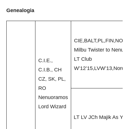
Genealogia
CIE,BALT,PL,FIN,NO,D
Milbu Twister to Nenuo
LT Club
C.I.E.,
W’12’15,LVW’13,NordW
C.I.B., CH
CZ, SK, PL,
RO
Nenuoramos
Lord Wizard
LT LV JCh Majik As Yo