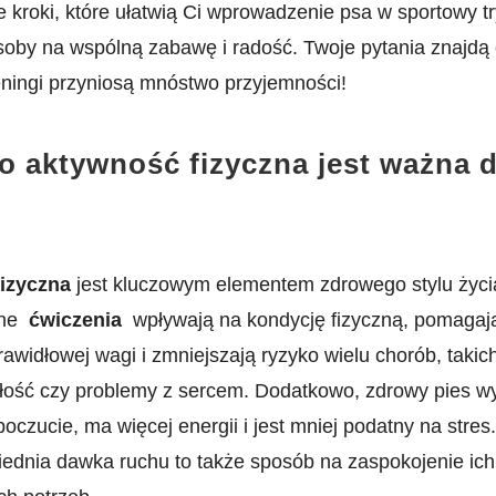
 kroki, które ułatwią⁣ Ci wprowadzenie ​psa w sportowy‍ tr
oby na wspólną⁣ zabawę i radość. Twoje ⁢pytania znajdą
eningi przyniosą mnóstwo ​przyjemności!
o aktywność fizyczna jest ważna d
izyczna
jest kluczowym ‌elementem zdrowego stylu życ
ne ‍
ćwiczenia
​ wpływają na kondycję ⁢fizyczną, pomagaj
awidłowej‍ wagi i zmniejszają ryzyko wielu chorób, takich
yłość czy problemy z sercem. Dodatkowo, zdrowy pies w
czucie, ma ⁢więcej energii i jest mniej podatny na stres. 
ednia dawka ruchu to także sposób na zaspokojenie ich