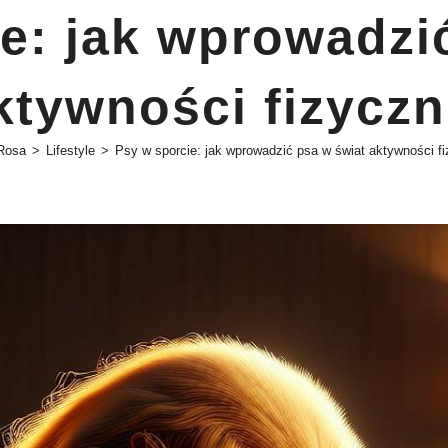
e: jak wprowadzi
ktywności fizyczn
Rosa
>
Lifestyle
>
Psy w sporcie: jak wprowadzić psa w świat aktywności fi