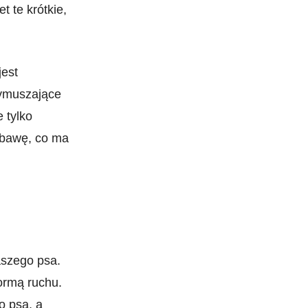
te krótkie, ​
jest
wymuszające‌
 tylko‌
bawę, co ma⁣
aszego psa.
formą ruchu.
o psa, a