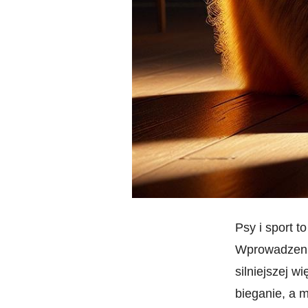
Psy i sport t
Wprowadzenie⁤
silniejszej w
bieganie, a‌ 