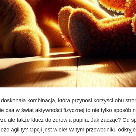
o doskonała kombinacja,⁢ która przynosi korzyści obu str
 psa w świat aktywności ⁣fizycznej to nie ⁣tylko sposób 
ięzi, ⁢ale także⁤ klucz do zdrowia pupila. Jak zacząć? Od 
może agility? Opcji jest wiele! W tym przewodniku odkryj