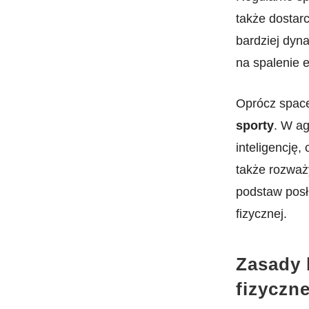
także dostar
bardziej dyn
na spalenie e
Oprócz space
⁢sporty
. W ag
inteligencję,
także rozważ
podstaw posł
fizycznej.
Zasady 
fizyczn