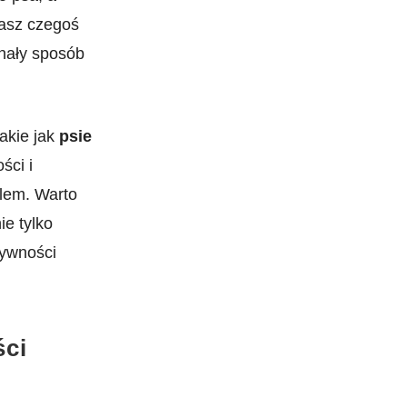
kasz czegoś
nały sposób
akie jak
psie
ci ​i
elem. Warto
e tylko
tywności
ści