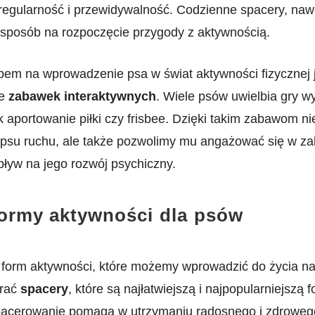
egularność ‌i przewidywalność. Codzienne spacery, nawet‍ 
 sposób na rozpoczęcie⁢ przygody z aktywnością.
em na wprowadzenie psa w świat aktywności ​fizycznej 
ie
zabawek interaktywnych
.‍ Wiele psów uwielbia gry 
ak aportowanie ⁢piłki czy frisbee.⁤ Dzięki takim zabawom nie
psu ⁢ruchu, ale także pozwolimy mu angażować się w za
ływ na jego rozwój⁤ psychiczny.
ormy aktywności ⁣dla⁣ psów
le form aktywności, które możemy wprowadzić do życia n
rać
spacery
, które są najłatwiejszą i najpopularniejszą 
acerowanie pomaga w utrzymaniu ​radosnego i ‍zdroweg