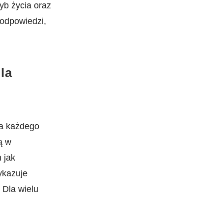
yb ‍życia oraz
 odpowiedzi,
la
ia każdego
ą w
 jak
ykazuje
Dla wielu⁣