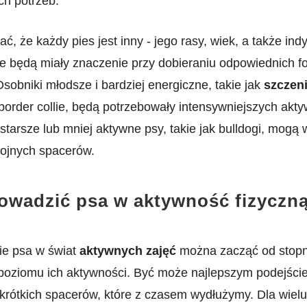
h ⁣potrzeb.
ć, że każdy pies jest inny ‍- jego ‌rasy, wiek, ⁤a także in
e będą miały⁢ znaczenie przy dobieraniu odpowiednich f
sobniki młodsze i bardziej energiczne, takie ⁤jak
szczeni
⁤border⁤ collie, będą ⁢potrzebowały⁢ intensywniejszych akt
starsze lub mniej aktywne psy, takie jak bulldogi, mog
kojnych spacerów.
owadzić psa w aktywność ​fizyczn
e psa ​w świat
aktywnych zajęć
można⁢ zacząć⁢ od stop
poziomu ich aktywności. Być może najlepszym⁢ podejści
 krótkich spacerów, które z czasem wydłużymy.‍ Dla wiel