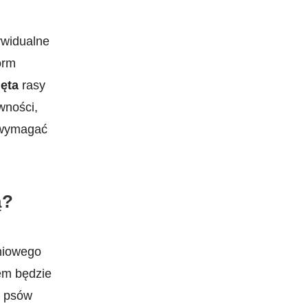
dywidualne
orm
ęta
rasy
ywności,
ą wymagać
ą?
niowego
em będzie
u psów