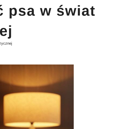
ć psa w świat
ej
zycznej