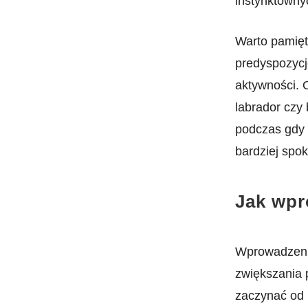
instynktownyc
Warto pamięta
predyspozycj
aktywności. O
labrador czy 
podczas gdy 
bardziej spo
Jak wpr
Wprowadzeni
zwiększania 
zaczynać‌ od