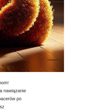
onom!
na nawiązanie
spacerów ⁤po
esz