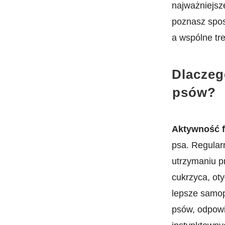
najważniejsze
poznasz spos
a wspólne tr
Dlaczeg
⁢psów?
Aktywność f
psa. Regular
utrzymaniu pr
cukrzyca, ot
lepsze samopo
psów, odpowi