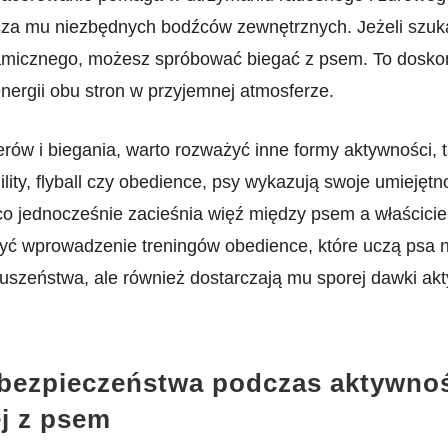
cza mu niezbędnych bodźców ‌zewnętrznych. Jeżeli szu
amicznego, możesz spróbować biegać z psem. To dosko
nergii obu ⁤stron w przyjemnej atmosferze.
rów i biegania, warto rozważyć inne formy aktywności, t
ility,‍ flyball czy obedience, psy wykazują swoje umiejętnoś
 co jednocześnie zacieśnia więź między psem ⁤a właścici
yć wprowadzenie treningów obedience, które uczą psa ni
uszeństwa, ale również dostarczają mu sporej dawki ak
bezpieczeństwa podczas aktywno
ej z psem