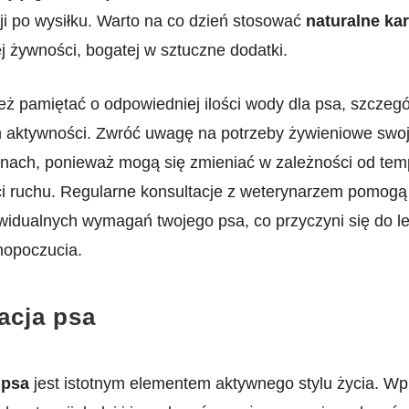
cji po wysiłku. Warto na co dzień stosować
naturalne⁤ ka
 żywności, bogatej w ‍sztuczne dodatki.
ż pamiętać o odpowiedniej ⁤ilości ‍wody⁣ dla psa, szczegól
 aktywności. Zwróć uwagę⁢ na potrzeby żywieniowe⁤ swo
nach, ponieważ mogą się⁣ zmieniać w‌ zależności od temp
i ruchu. Regularne⁢ konsultacje z weterynarzem pomog
dywidualnych wymagań twojego psa, co przyczyni się ⁤do 
amopoczucia.
acja psa
 psa
‍jest istotnym elementem aktywnego ⁣stylu życia. W