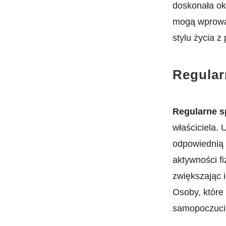
doskonała‍ o
mogą wprowad
stylu życia z
Regular
Regularne s
właściciela.
odpowiednią i
aktywności f
zwiększając i
Osoby, które 
samopoczuci