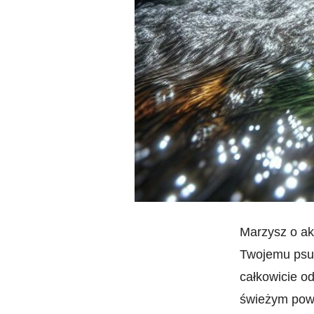
Marzysz o akt
Twojemu psu
całkowicie o
świeżym ⁤powi