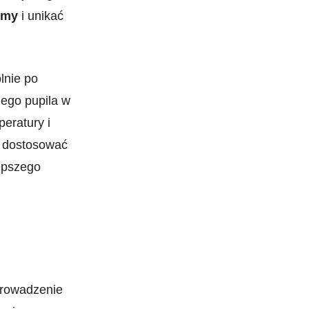
rmy
i unikać
nie po ​
jego pupila w
eratury i
ą dostosować
lepszego
prowadzenie