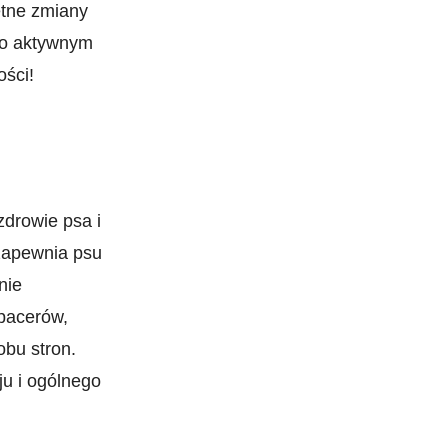
etne zmiany
o aktywnym⁢
ości!
zdrowie psa i
zapewnia psu⁣
nie
spacerów,
u ‍stron.‍
u i ⁢ogólnego