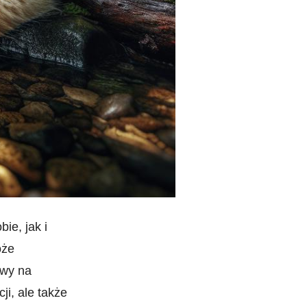
ie, jak i
oże
awy na
ji, ale także