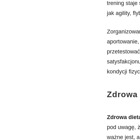
trening staje 
jak agility, f
Zorganizowani
aportowanie,
przetestować 
satysfakcjonu
kondycji fizy
Zdrowa d
Zdrowa dieta
‌pod uwagę, 
ważne jest, a