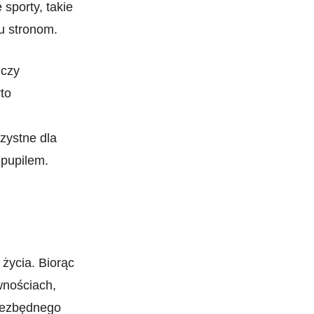
 sporty, takie
bu ⁢stronom.
 czy
to
rzystne dla
 pupilem.
życia. Biorąc
wnościach,
niezbędnego