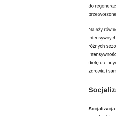
‍do regenera
przetworzonej
Należy równie
intensywnych
​różnych sezo
intensywnośc
dietę do ‍in
⁢zdrowia​ i ⁤s
Socjaliz
Socjalizacja