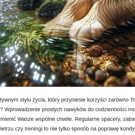
ywnym stylu ‍życia, który przyniesie ⁤korzyści‌ zarówno Tob
? Wprowadzenie ‍prostych nawyków do‍ codzienności m
dmienić Wasze wspólne chwile. Regularne spacery, zab
etrzu czy treningi to nie tylko sposób ⁣na poprawę kondyc