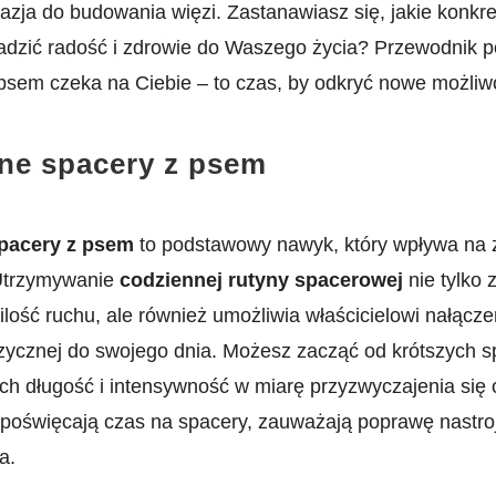
kazja do budowania więzi. Zastanawiasz się, jakie konkr
zić radość i⁣ zdrowie do Waszego życia? Przewodnik ‍p
 psem czeka na ‌Ciebie ​– to czas, by odkryć nowe możliw
ne spacery z‌ psem
pacery z psem
to podstawowy nawyk, ⁣który wpływa ⁣na 
 Utrzymywanie
codziennej rutyny spacerowej
nie tylko 
lość ruchu, ale również umożliwia właścicielowi ‌nałącze
izycznej do ‍swojego dnia. Możesz zacząć od krótszych 
ch długość i intensywność ‍w miarę ​przyzwyczajenia się ob
poświęcają czas na ‌spacery, zauważają poprawę ⁣nastroj
a.