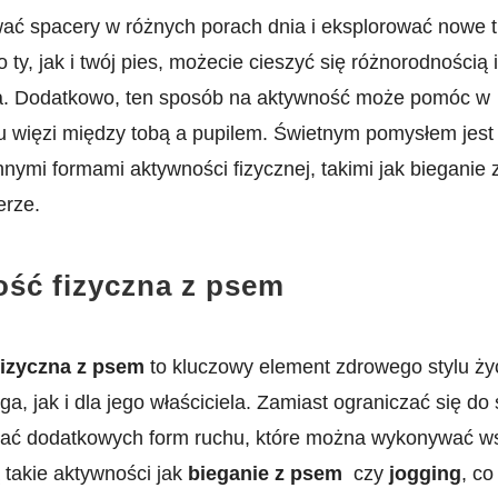
ać⁢ spacery w różnych porach dnia i⁢ eksplorować nowe tr
ty, jak i ​twój pies, ⁤możecie cieszyć się ‌różnorodnością
. Dodatkowo, ten sposób na aktywność​ może‌ pomóc w
 więzi między ​tobą a⁤ pupilem. Świetnym pomysłem jest
nnymi formami aktywności‌ fizycznej, takimi‌ jak ⁣bieganie 
erze.
ść fizyczna z psem
fizyczna z psem
to kluczowy element ⁣zdrowego stylu​ ż
ga,‍ jak i dla jego właściciela.​ Zamiast ograniczać się do
ać dodatkowych⁢ form ruchu, które można wykonywać ws
 takie aktywności jak
bieganie z psem
⁤ czy
jogging
, co