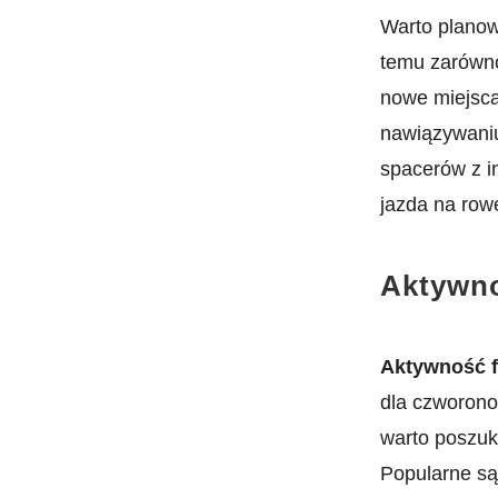
Warto⁣ planow
temu zarówno 
nowe miejsca
nawiązywaniu
spacerów ⁣z i
jazda na ‌row
Aktywno
Aktywność‍ 
dla⁣ czworono
warto poszuk
Popularne‍ są