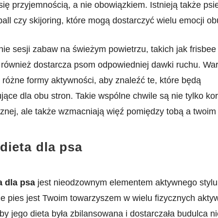
się przyjemnością, a⁣ nie obowiązkiem. ‌Istnieją także psie
lyball czy‍ skijoring, które‌ mogą dostarczyć wielu emocji o
e sesji zabaw⁣ na świeżym ‍powietrzu, takich jak frisbee
 również dostarcza psom odpowiedniej dawki ruchu.​ War
różne formy aktywności, aby znaleźć te, które ⁤będą
jące dla obu stron. Takie wspólne chwile są nie tylko ko
cznej, ale⁢ także wzmacniają więź pomiędzy tobą a twoim
ieta ⁤dla ​psa
 ‍dla psa
jest nieodzownym ⁤elementem aktywnego ‌stylu 
że pies jest⁣ Twoim towarzyszem w wielu fizycznych akty
by jego ‍dieta była ‌zbilansowana i dostarczała budulca 