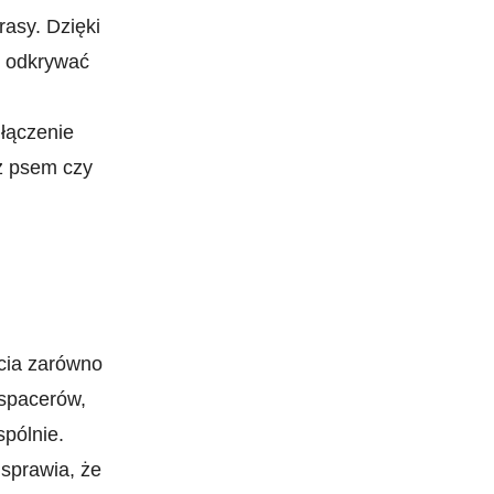
asy.⁣ Dzięki
 i odkrywać
 łączenie
z⁣ psem ⁣czy
ycia zarówno
 ⁤spacerów,
pólnie.
 sprawia, że