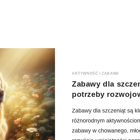
AKTYWNOŚĆ I ZABAWA
Zabawy dla szczen
potrzeby rozwojo
Zabawy dla szczeniąt są kl
różnorodnym aktywnościom,
zabawy w chowanego, młode 