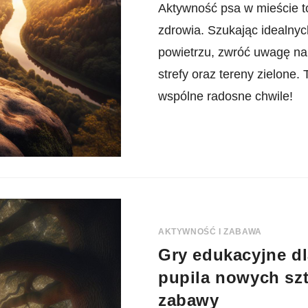
Aktywność psa w mieście to
zdrowia. Szukając idealny
powietrzu, zwróć uwagę na 
strefy oraz tereny zielone.
wspólne radosne chwile!
AKTYWNOŚĆ I ZABAWA
Gry edukacyjne dl
pupila nowych sz
zabawy