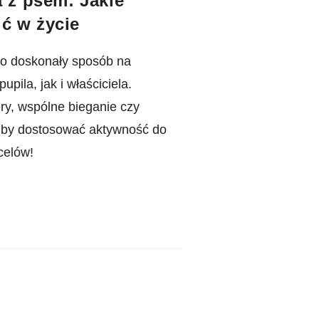
a z psem: Jakie
ć w życie
to doskonały sposób na
pila, jak i właściciela.
y, wspólne bieganie czy
 by dostosować aktywność do
celów!