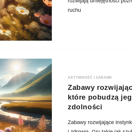
rozwijają umiejętności poz
ruchu
AKTYWNOŚĆ I ZABAWA
Zabawy rozwijając
które pobudzą jeg
zdolności
Zabawy rozwijające instynk
i zdrowia. Gry takie jak sz