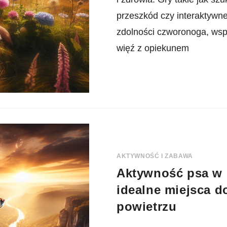
przeszkód czy interaktywn
zdolności czworonoga, wspi
więź z opiekunem
AKTYWNOŚĆ I ZABAWA
Aktywność psa w m
idealne miejsca 
powietrzu