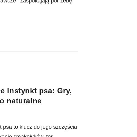
nawcze i zaspokajają potrzebę
e instynkt psa: Gry,
o naturalne
t psa to klucz do jego szczęścia
ukanie smakołyków, tor