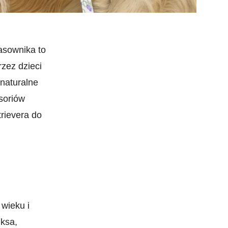
asownika to
rzez dzieci
 naturalne
soriów
rievera do
 wieku i
ksa,