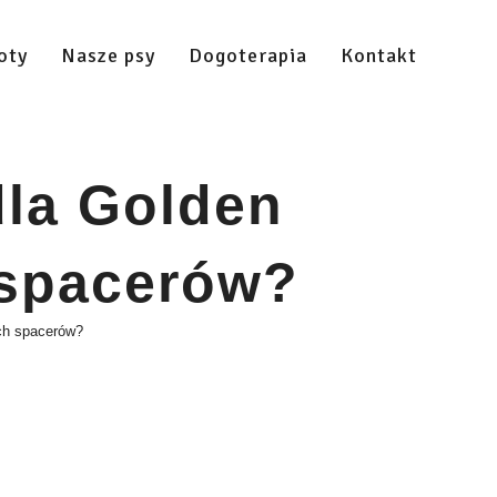
oty
Nasze psy
Dogoterapia
Kontakt
dla Golden
 spacerów?
ych spacerów?