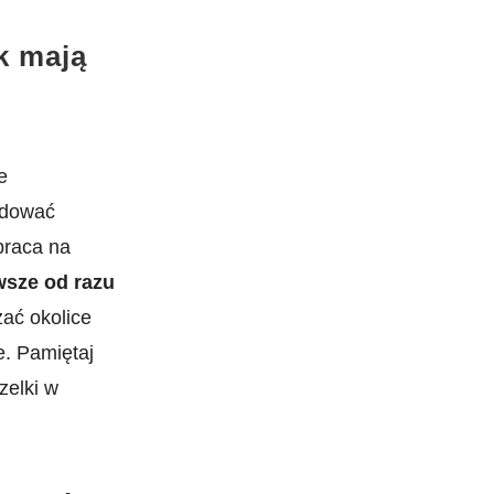
k mają
e
odować
braca na
awsze od razu
zać okolice
e. Pamiętaj
zelki w