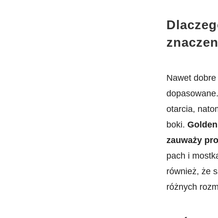
Dlaczeg
znaczen
Nawet dobre j
dopasowane. 
otarcia, nat
boki.
Golden 
zauważy pr
pach i mostk
również, że 
różnych rozm