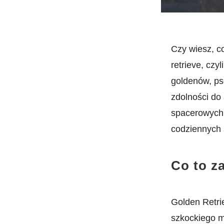
Czy wiesz, c
retrieve, czy
goldenów, ps
zdolności do
spacerowych?
codziennych
Co to z
Golden Retrie
szkockiego m