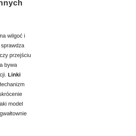
ennych
a wilgoć i
e sprawdza
czy przejściu
za bywa
cji.
Linki
Mechanizm
skrócenie
aki model
 gwałtownie