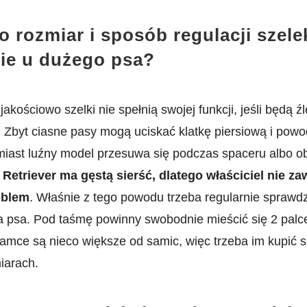
o rozmiar i sposób regulacji szele
ie u dużego psa?
akościowo szelki nie spełnią swojej funkcji, jeśli będą źl
Zbyt ciasne pasy mogą uciskać klatkę piersiową i pow
omiast luźny model przesuwa się podczas spaceru albo o
Retriever ma gęstą sierść, dlatego właściciel nie z
oblem
. Właśnie z tego powodu trzeba regularnie sprawd
a psa. Pod taśmę powinny swobodnie mieścić się 2 palc
samce są nieco większe od samic, więc trzeba im kupić s
iarach.