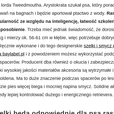
 lorda Tweedmoutha. Arystokrata szukał psa, który porad
wań na bagnach i będzie aportował ptactwo z wody.
Ra
larność ze względu na inteligencję, łatwość szkolen
sposobienie
. Trzeba mieć jednak świadomość, że doros
g i mierzy ok. 56-61 cm w kłębie, więc potrzebuje dobry
Ręcznie wykonane i do tego designerskie
szelki i smycz 
 baylabel.pl
i z powodzeniem możesz wykorzystać pod
spacerów. Producent dba również o okucia i zabezpiecz
ki wysokiej jakości materiałów akcesoria są wytrzymałe 
goldena. Ma to duże znaczenie podczas spacerów po lesi
zie pies więcej biega i mocniej napina smycz. Solidne a
dy lepiej kontrolować dużego i energicznego retrievera.
zelki będą odpowiednie dla psa ras