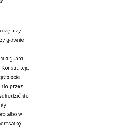
rożę, czy
ży głównie
elki guard,
 Konstrukcja
grzbiecie
nio przez
wchodzić do
nty
oro albo w
adresatkę.