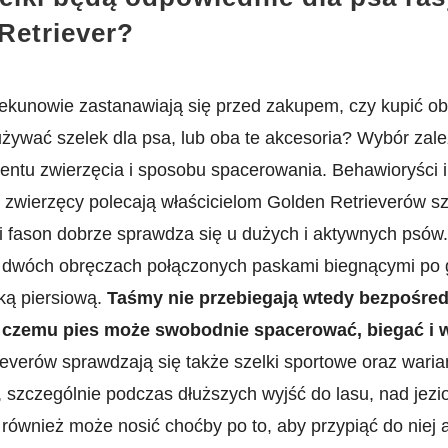
Retriever?
iekunowie zastanawiają się przed zakupem, czy kupić ob
żywać szelek dla psa, lub oba te akcesoria? Wybór zale
ntu zwierzęcia i sposobu spacerowania. Behawioryści i
i zwierzęcy polecają właścicielom Golden Retrieverów sz
i fason dobrze sprawdza się u dużych i aktywnych psów.
a dwóch obręczach połączonych paskami biegnącymi po 
tką piersiową.
Taśmy nie przebiegają wtedy bezpośred
ki czemu pies może swobodnie spacerować, biegać i 
rieverów sprawdzają się także szelki sportowe oraz waria
 szczególnie podczas dłuższych wyjść do lasu, nad jezi
 również może nosić choćby po to, aby przypiąć do niej 