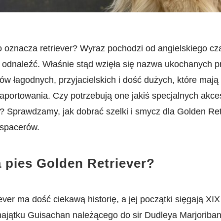
o oznacza retriever? Wyraz pochodzi od angielskiego cz
li odnaleźć. Właśnie stąd wzięła się nazwa ukochanych p
ów łagodnych, przyjacielskich i dość dużych, które mają
 aportowania. Czy potrzebują one jakiś specjalnych akce
 Sprawdzamy, jak dobrać szelki i smycz dla Golden Ret
 spacerów.
a pies Golden Retriever?
ver ma dość ciekawą historię, a jej początki sięgają XIX
ajątku Guisachan należącego do sir Dudleya Marjoriban