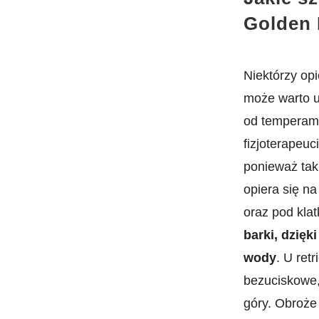
Golden 
Niektórzy op
może warto u
od temperame
fizjoterapeuc
ponieważ tak
opiera się n
oraz pod kla
barki, dzię
wody
. U ret
bezuciskowe,
góry. Obroże