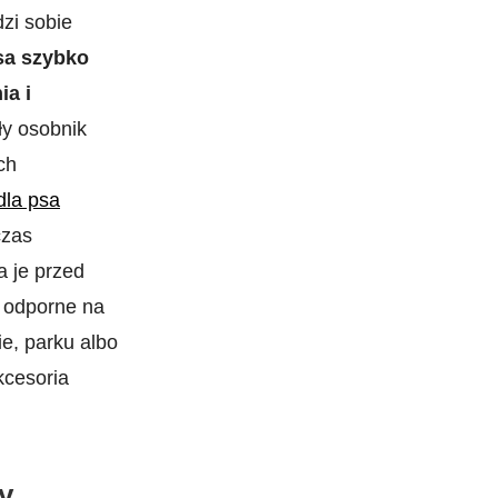
zi sobie
sa szybko
ia i
ły osobnik
ch
dla psa
czas
a je przed
i odporne na
e, parku albo
kcesoria
y