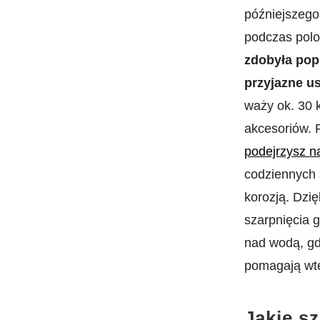
późniejszego
podczas polo
zdobyła popu
przyjazne u
waży ok. 30 k
akcesoriów. 
podejrzysz na
codziennych 
korozją. Dzię
szarpnięcia 
nad wodą, gd
pomagają wte
Jakie s