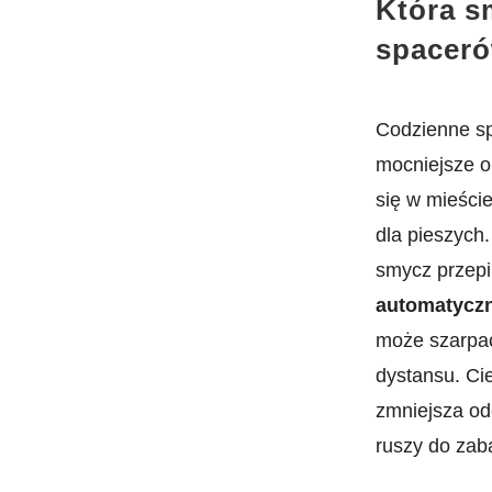
Która s
spaceró
Codzienne sp
mocniejsze o
się w mieście
dla pieszych
smycz przepi
automatyczn
może szarpać
dystansu. Ci
zmniejsza od
ruszy do zab