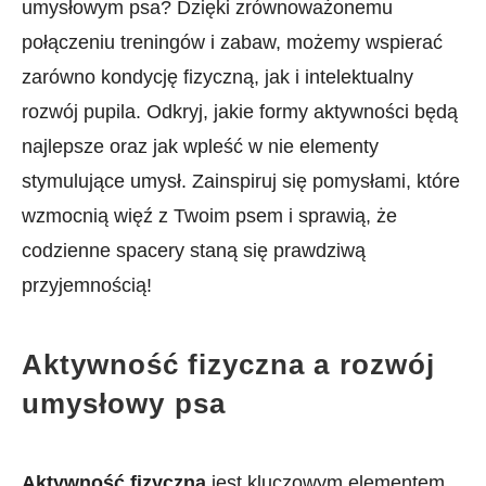
umysłowym psa?​ Dzięki zrównoważonemu
połączeniu treningów​ i ⁢zabaw, możemy wspierać
zarówno ‌kondycję ‌fizyczną, jak i intelektualny
rozwój ​pupila.‌ Odkryj, jakie formy aktywności będą
najlepsze oraz jak wpleść ⁣w nie elementy
stymulujące ⁢umysł. Zainspiruj się pomysłami, ⁣które
wzmocnią więź z Twoim psem i sprawią, że
codzienne⁣ spacery staną się prawdziwą
przyjemnością!
Aktywność fizyczna a ⁣rozwój
umysłowy⁤ psa
Aktywność ⁣fizyczna
jest kluczowym elementem