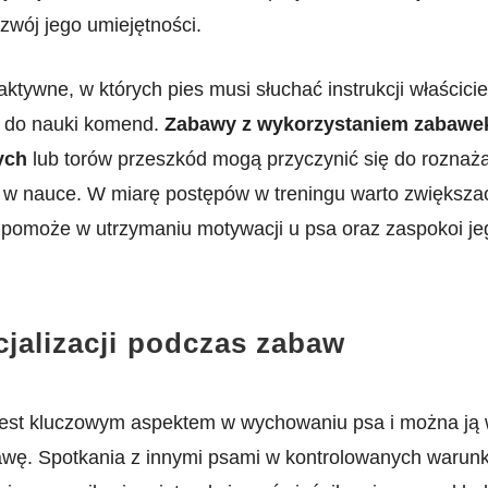
ozwój jego​ umiejętności.
ktywne,⁢ w których ⁣pies musi słuchać instrukcji właścicie
ą do nauki komend.
Zabawy z⁤ wykorzystaniem zabawe
ych
lub torów przeszkód mogą przyczynić się do roznaż
 w nauce.​ W miarę postępów w treningu warto zwiększać
o pomoże w⁣ utrzymaniu motywacji u psa oraz zaspokoi j
jalizacji ⁢podczas zabaw
 jest ‌kluczowym aspektem w wychowaniu psa i⁢ można j
wę. Spotkania z innymi psami w kontrolowanych warun