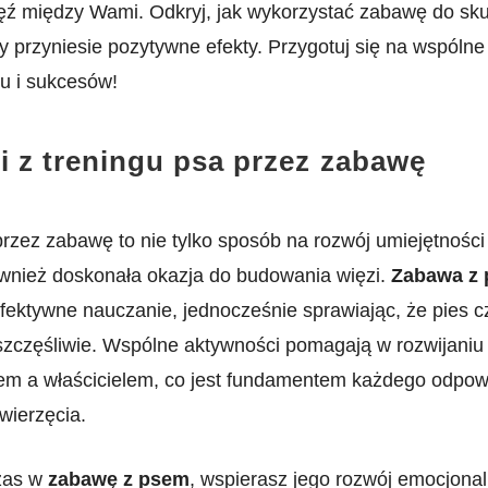
ęź między Wami. Odkryj, jak⁢ wykorzystać zabawę‍ do ‌s
ry przyniesie pozytywne ⁤efekty. Przygotuj⁣ się ⁣na wspóln
u i​ sukcesów!
 z treningu​ psa przez ⁢zabawę
rzez zabawę to nie ⁣tylko ⁣sposób ⁣na⁣ rozwój umiejętnośc
ównież⁢ doskonała okazja do budowania ⁢więzi.
Zabawa z 
fektywne nauczanie, jednocześnie sprawiając, że pies cz
szczęśliwie. ​Wspólne aktywności pomagają w rozwijaniu‍
m a właścicielem, co jest fundamentem każdego odpow
wierzęcia.
zas w
zabawę z psem
, wspierasz jego rozwój‌ emocjonal