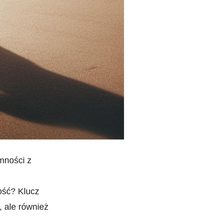
mności z
ść?‍ Klucz
 ale⁣ również