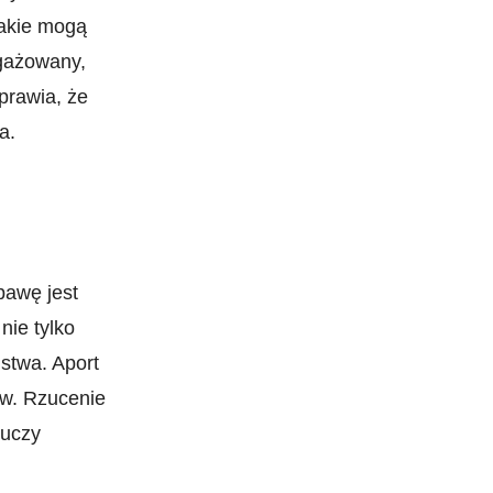
jakie mogą
ngażowany,
sprawia, że
a.
bawę jest
nie tylko
ństwa. Aport
ów. Rzucenie
 uczy