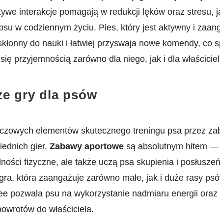
ywe‍ interakcje pomagają ⁤w ​redukcji lęków oraz stresu, 
su w codziennym życiu.​ Pies, który jest​ aktywny i zaa
j skłonny ⁤do nauki ‌i łatwiej przyswaja ⁢nowe komendy, co 
ą się⁣ przyjemnością zarówno dla niego, jak i dla właściciel
ze gry dla psów
czowych elementów ​skutecznego treningu psa przez za
ednich ⁣gier.
Zabawy⁣ aportowe
⁣są absolutnym hitem — 
dolności fizyczne, ale⁣ także uczą psa skupienia i posłusze
gra, która zaangażuje ⁣zarówno małe, ​jak i duże rasy ps
isbee‍ pozwala psu na wykorzystanie nadmiaru energii oraz
powrotów do właściciela.