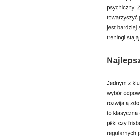
psychiczny. Ż
towarzyszyć p
jest ‌bardzie
treningi staj
Najleps
Jednym z klu
wybór ⁢odpowi
⁣rozwijają‍ z
to klasyczna 
piłki ⁢czy fr
regularnych 