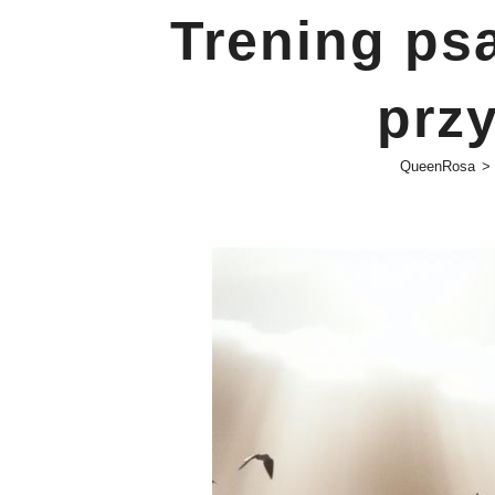
Trening ps
prz
QueenRosa
>