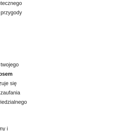
kutecznego
e przygody
i twojego
⁤psem
uje się
 zaufania
iedzialnego
ny i