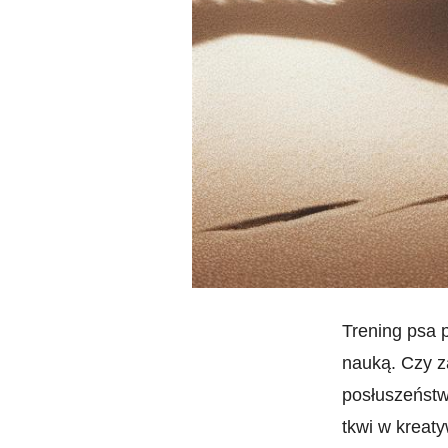
Trening psa 
nauką. Czy ‌z
posłuszeństw
tkwi w ⁣kreat