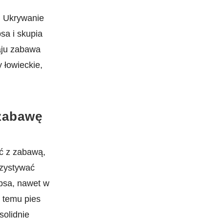
. ‌Ukrywanie
a i‌ skupia
zaju zabawa
y łowieckie,
zabawę
 z zabawą,⁢
rzystywać
sa, nawet‌ w
 temu pies
solidnie