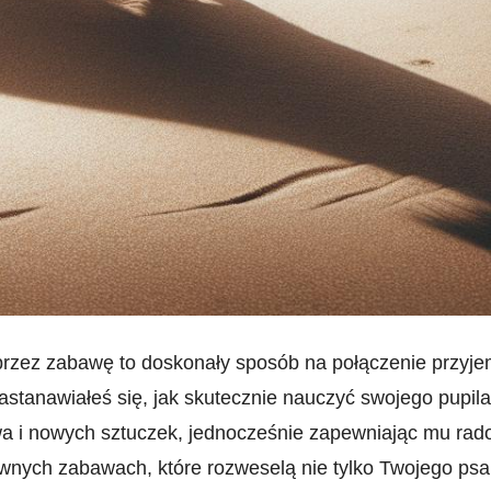
przez ⁢zabawę to doskonały sposób⁣ na połączenie przyje
astanawiałeś się, jak skutecznie nauczyć‍ swojego pupila
a i nowych sztuczek, jednocześnie ⁤zapewniając‌ mu rado
ywnych zabawach, które rozweselą nie tylko Twojego psa,⁤