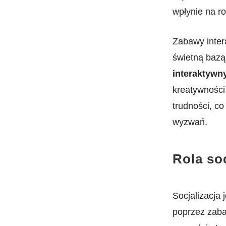
wpłynie ​na r
Zabawy intera
świetną baz
interaktywn
kreatywności
trudności, c
wyzwań.
Rola soc
Socjalizacja
poprzez zaba