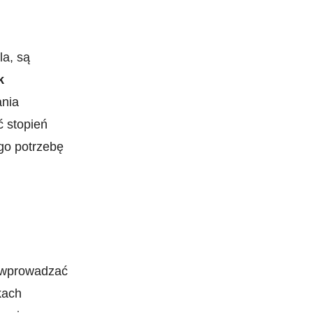
la, są
k
ania
 ⁣stopień
ego potrzebę
ą wprowadzać
kach