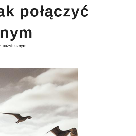
ak połączyć
znym
 z pożytecznym