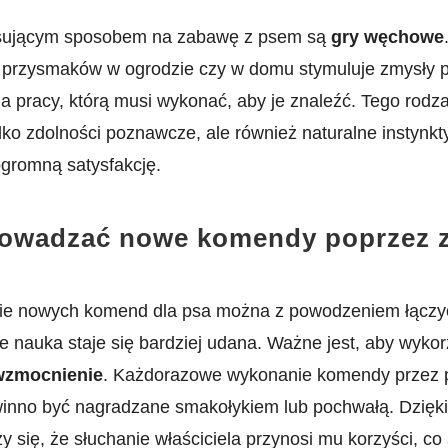
sującym⁢ sposobem na zabawę ⁤z psem są
gry węchowe
 przysmaków w ogrodzie czy w domu stymuluje zmysły ps
a pracy, którą musi wykonać, aby je⁢ znaleźć. Tego rod
tylko zdolności poznawcze, ale również naturalne instynkt
ogromną satysfakcję.
rowadzać nowe komendy poprzez 
e nowych komend dla psa można z powodzeniem łączyć
że nauka staje się bardziej udana. Ważne jest, aby wyko
wzmocnienie
. Każdorazowe wykonanie ‌komendy przez p
inno być nagradzane smakołykiem​ lub pochwałą. Dzięki
y‍ się, że ⁣słuchanie właściciela przynosi mu ​korzyści, co 