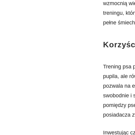
wzmocnią​ wi
treningu, któ
pełne śmiech
Korzyści
Trening psa p
pupila, ale r
pozwala​ na e
swobodnie⁢ i 
pomiędzy pse
posiadacza z
Inwestując c