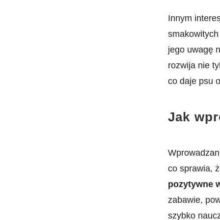
Innym intere
‌smakowitych
jego uwagę n
‍rozwija nie 
co daje psu 
Jak ⁣wp
Wprowadzani
co sprawia, 
pozytywne 
zabawie, pow
szybko ⁣naucz