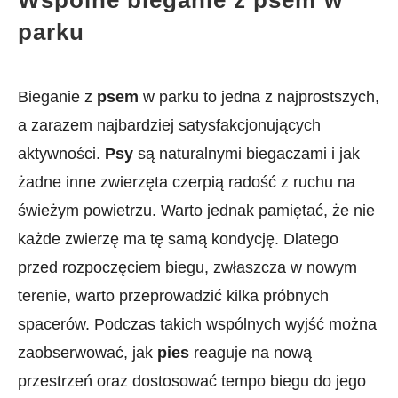
Wspólne bieganie‍ z​ psem⁣ w⁤
parku
Bieganie z‍
psem
w parku to jedna z najprostszych,
a zarazem najbardziej satysfakcjonujących
aktywności.
Psy
są naturalnymi biegaczami i jak
żadne inne zwierzęta czerpią ⁢radość ⁣z ruchu na
świeżym powietrzu.‍ Warto jednak ‍pamiętać, że nie ​
każde ⁣zwierzę⁣ ma tę samą kondycję. Dlatego⁤
przed rozpoczęciem biegu,‍ zwłaszcza w ​nowym
terenie, warto przeprowadzić kilka próbnych
spacerów. Podczas takich wspólnych​ wyjść można
zaobserwować, ⁣jak
pies
reaguje na nową
przestrzeń ⁤oraz dostosować ‌tempo biegu do jego