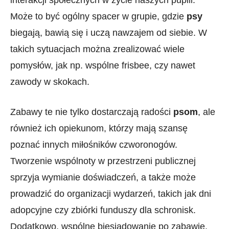
interakcji społecznych w życie⁣ naszych pupili. ​
Może to być ⁣ogólny spacer ⁤w grupie,‌ gdzie
psy
biegają, bawią się i uczą⁤ nawzajem od siebie. W
takich sytuacjach można zrealizować wiele
pomysłów,⁤ jak ‌np. wspólne frisbee, ​czy nawet
zawody ⁣w skokach.
Zabawy te nie‍ tylko dostarczają radości
psom
, ale
również‌ ich⁣ opiekunom, którzy mają ⁣szansę
poznać innych ⁤miłośników czworonogów.
Tworzenie wspólnoty ⁣w przestrzeni publicznej
sprzyja wymianie doświadczeń,⁢ a także może
prowadzić do organizacji wydarzeń, takich ‌jak ​dni⁢
adopcyjne czy zbiórki funduszy dla schronisk.
Dodatkowo,‌ wspólne biesiadowanie po zabawie,