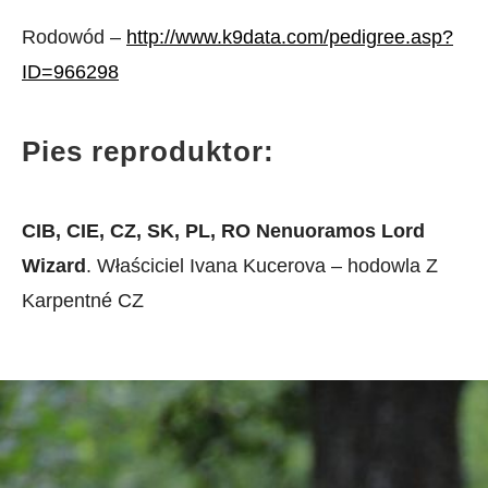
Rodowód –
http://www.k9data.com/pedigree.asp?
ID=966298
Pies reproduktor:
CIB, CIE, CZ, SK, PL, RO Nenuoramos Lord
Wizard
. Właściciel Ivana Kucerova – hodowla Z
Karpentné CZ