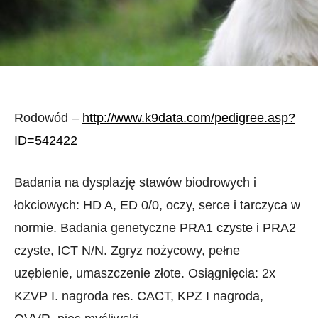
Rodowód –
http://www.k9data.com/pedigree.asp?
ID=542422
Badania na dysplazję stawów biodrowych i
łokciowych: HD A, ED 0/0, oczy, serce i tarczyca w
normie. Badania genetyczne PRA1 czyste i PRA2
czyste, ICT N/N. Zgryz nożycowy, pełne
uzębienie, umaszczenie złote. Osiągnięcia: 2x
KZVP I. nagroda res. CACT, KPZ I nagroda,