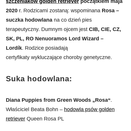
szczeniaków golden retriever
początkiem maja
2020
r. Rodzicami zostaną: wspominana
Rosa –
suczka hodowlana
na co dzień pies
terapeutyczny. Dumnym ojcem jest
CIB, CIE, CZ,
SK, PL, RO Nenuoramos Lord Wizard –
Lordík
. Rodzice posiadają
certyfikaty wykluczające choroby genetyczne.
Suka hodowlana:
Diana Puppies from Green Woods „Rosa“
.
Właściciel Beata Bohn –
hodowla psów golden
retriever
Queen Rosa PL