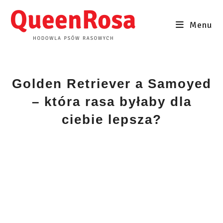
Skip
to
Menu
content
Golden Retriever a Samoyed
– która rasa byłaby dla
ciebie lepsza?